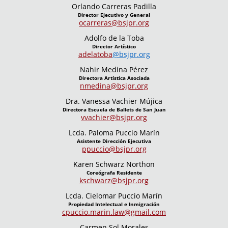
Orlando Carreras Padilla
Director Ejecutivo y General
ocarreras@bsjpr.org
Adolfo de la Toba
Director Artístico
adelatoba
@bsjpr.org
Nahir Medina Pérez
Directora Artística Asociada
nmedina@bsjpr.org
Dra. Vanessa Vachier Mújica
Directora Escuela de Ballets de San Juan
vvachier@bsjpr.org
Lcda. Paloma Puccio Marín
Asistente Dirección Ejecutiva
ppuccio@bsjpr.org
Karen Schwarz Northon
Coreógrafa Residente
kschwarz@bsjpr.org
Lcda. Cielomar Puccio Marín
Propiedad Intelectual e Inmigración
cpuccio.marin.law@gmail.com
Carmen Sol Morales