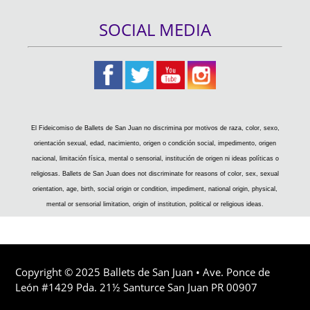
SOCIAL MEDIA
El Fideicomiso de Ballets de San Juan no discrimina por motivos de raza, color, sexo,
orientación sexual, edad, nacimiento, origen o condición social, impedimento, origen
nacional, limitación física, mental o sensorial, institución de origen ni ideas políticas o
religiosas. Ballets de San Juan does not discriminate for reasons of color, sex, sexual
orientation, age, birth, social origin or condition, impediment, national origin, physical,
mental or sensorial limitation, origin of institution, political or religious ideas.
Copyright © 2025 Ballets de San Juan • Ave. Ponce de
León #1429 Pda. 21½ Santurce San Juan PR 00907